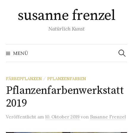
Springe
susanne frenzel
zum
Inhalt
Natürlich Kunst
Suchen
nach:
MENÜ
FÄRBEPFLANZEN
PFLANZENFARBEN
/
Pflanzenfarbenwerkstatt
2019
Veröffentlicht
am
10. Oktober 2019
von
Susanne Frenzel