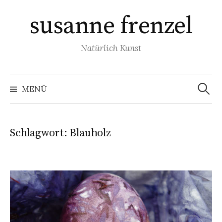
Springe
susanne frenzel
zum
Inhalt
Natürlich Kunst
Suchen
nach:
MENÜ
Schlagwort:
Blauholz