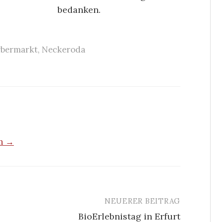
bedanken.
rbermarkt
,
Neckeroda
en →
NEUERER BEITRAG
BioErlebnistag in Erfurt