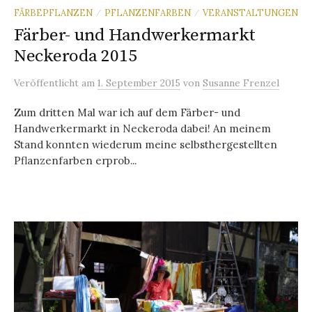
FÄRBEPFLANZEN
PFLANZENFARBEN
VERANSTALTUNGEN
/
/
Färber- und Handwerkermarkt
Neckeroda 2015
Veröffentlicht
am
1. September 2015
von
Susanne Frenzel
Zum dritten Mal war ich auf dem Färber- und
Handwerkermarkt in Neckeroda dabei! An meinem
Stand konnten wiederum meine selbsthergestellten
Pflanzenfarben erprob...