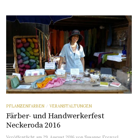
PFLANZENFARBEN
VERANSTALTUNGEN
/
Färber- und Handwerkerfest
Neckeroda 2016
Veröffentlicht
am
29. August 2016
von
Susanne Frenzel