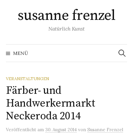
Springe
susanne frenzel
zum
Inhalt
Natürlich Kunst
Suchen
nach:
MENÜ
VERANSTALTUNGEN
Färber- und
Handwerkermarkt
Neckeroda 2014
Veröffentlicht
am
30. August 2014
von
Susanne Frenzel